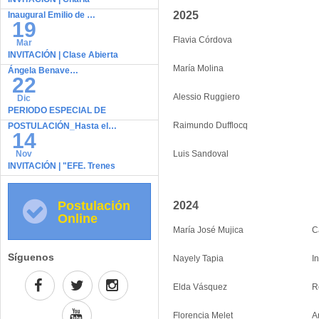
2025
Inaugural Emilio de …
19
Flavia Córdova
Mar
INVITACIÓN | Clase Abierta
María Molina
Ángela Benave…
22
Alessio Ruggiero
Dic
PERIODO ESPECIAL DE
Raimundo Dufflocq
POSTULACIÓN_Hasta el…
14
Nov
Luis Sandoval
INVITACIÓN | "EFE. Trenes
de Chile…
Postulación
2024
Online
María José Mujica
C
Síguenos
Nayely Tapia
I
Elda Vásquez
R
Florencia Melet
A