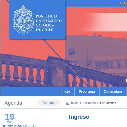
La U
Inicio
Programa
Currículum
Agenda
Ver todo
Inicio
Personas
Estudiantes
19
Ingreso
Mar
INVITACIÓN | Charla