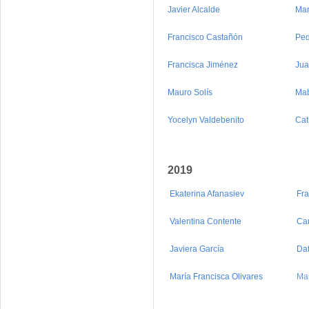
Javier Alcalde
Mar
Francisco Castañón
Ped
Francisca Jiménez
Jua
Mauro Solís
Mab
Yocelyn Valdebenito
Cat
2019
Ekaterina Afanasiev
Fra
Valentina Contente
Car
Javiera García
Da
María Francisca Olivares
Ma