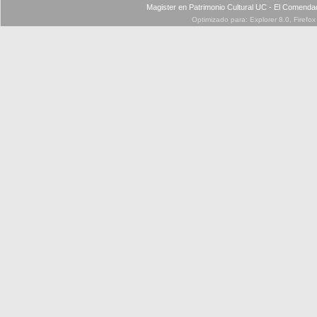
Magister en Patrimonio Cultural UC - El Comenda
Optimizado para: Explorer 8.0, Firefo