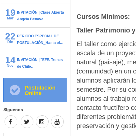
19
INVITACIÓN | Clase Abierta
Cursos Mínimos:
Mar
Ángela Benave…
Taller Patrimonio y
22
PERIODO ESPECIAL DE
Dic
El taller como ejerci
POSTULACIÓN_Hasta el…
escala de un proyect
14
INVITACIÓN | "EFE. Trenes
natural (paisaje), me
Nov
de Chile…
(comunidad) en un co
alumnos aplicarán lo
Postulación
semestre. Por su cont
Online
alumnos al trabajo r
contacto fructífero 
Síguenos
diferentes problemát
preservación y gesti