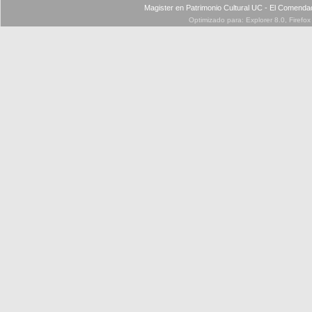
Magister en Patrimonio Cultural UC - El Comenda
Optimizado para: Explorer 8.0, Firefo