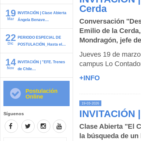
Cerda
19
INVITACIÓN | Clase Abierta
Mar
Conversación "Desa
Ángela Benave…
Emilio de la Cerda
22
PERIODO ESPECIAL DE
Mondragón, jefe 
Dic
POSTULACIÓN_Hasta el…
Jueves 19 de marzo 
14
INVITACIÓN | "EFE. Trenes
campus Lo Contado
Nov
de Chile…
+INFO
Postulación
Online
19-03-2026
INVITACIÓN |
Síguenos
Clase Abierta "El 
la búsqueda de un 