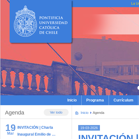
La U
Inicio
Programa
Currículum
Agenda
Ver todo
Inicio
Agenda
19
INVITACIÓN | Charla
19-03-2026
Mar
Inaugural Emilio de …
INVITACIÓN | 