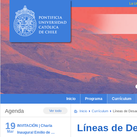
La U
Inicio
Programa
Currículum
Agenda
Ver todo
Inicio
Currículum
Líneas de Desar
19
Líneas de De
INVITACIÓN | Charla
Mar
Inaugural Emilio de …