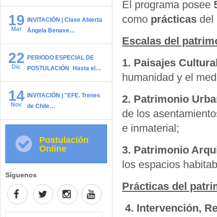
El programa posee
19
como
prácticas
del 
INVITACIÓN | Clase Abierta
Mar
Ángela Benave…
Escalas del patrim
22
PERIODO ESPECIAL DE
1. Paisajes Cultura
Dic
POSTULACIÓN_Hasta el…
humanidad y el medi
14
INVITACIÓN | "EFE. Trenes
2. Patrimonio Urb
Nov
de Chile…
de los asentamientos
e inmaterial;
Postulación
Online
3. Patrimonio Arqu
los espacios habitabl
Síguenos
Prácticas del patr
4. Intervención, R