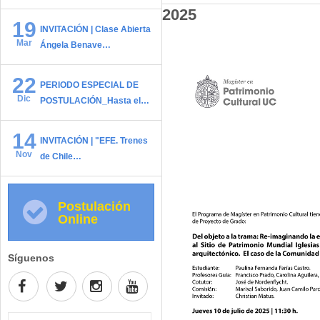
2025
19
INVITACIÓN | Clase Abierta
Mar
Ángela Benave…
22
PERIODO ESPECIAL DE
Dic
POSTULACIÓN_Hasta el…
14
INVITACIÓN | "EFE. Trenes
Nov
de Chile…
Postulación
Online
Síguenos