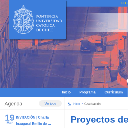
La U
Inicio
Programa
Currículum
Agenda
Ver todo
Inicio
Graduación
19
Proyectos d
INVITACIÓN | Charla
Mar
Inaugural Emilio de …