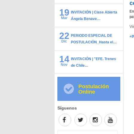
c
19
En
INVITACIÓN | Clase Abierta
pa
Mar
Ángela Benave…
Vi
22
PERIODO ESPECIAL DE
+I
Dic
POSTULACIÓN_Hasta el…
14
INVITACIÓN | "EFE. Trenes
Nov
de Chile…
Postulación
Online
Síguenos