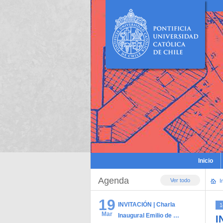
Inicio
Agenda
Ver todo
I
19
INVITACIÓN | Charla
1
Mar
Inaugural Emilio de …
I