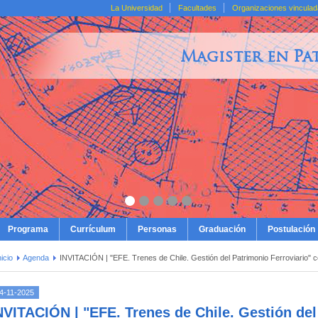
La Universidad
Facultades
Organizaciones vincula
Magister en Pa
Programa
Currículum
Personas
Graduación
Postulación
nicio
Agenda
INVITACIÓN | "EFE. Trenes de Chile. Gestión del Patrimonio Ferroviario" 
4-11-2025
NVITACIÓN | "EFE. Trenes de Chile. Gestión del