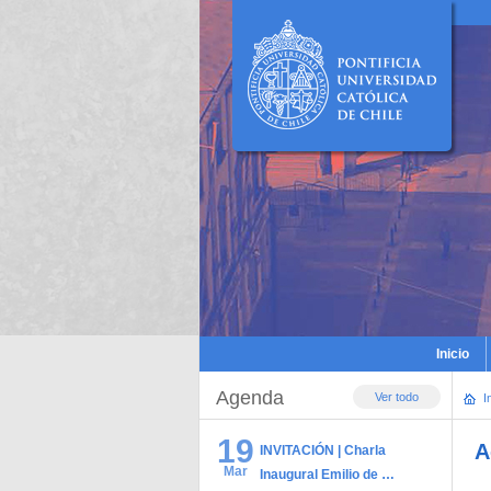
Inicio
Agenda
Ver todo
I
19
A
INVITACIÓN | Charla
Mar
Inaugural Emilio de …