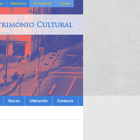
das
Bibliotecas
Mi Portal UC
Correo
trimonio Cultural
Becas
Ubicación
Contacto