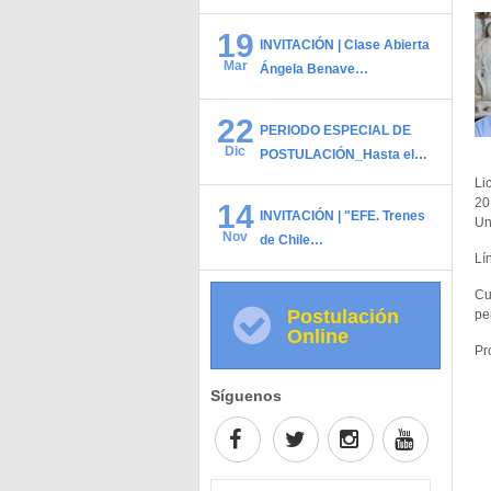
19
INVITACIÓN | Clase Abierta
Mar
Ángela Benave…
22
PERIODO ESPECIAL DE
Dic
POSTULACIÓN_Hasta el…
Li
20
14
INVITACIÓN | "EFE. Trenes
Un
Nov
de Chile…
Lí
Cu
Postulación
pe
Online
Pr
Síguenos