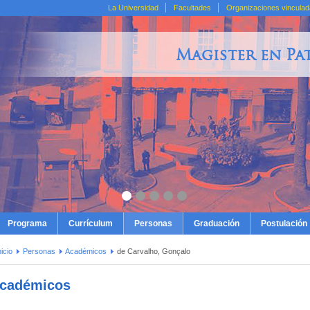
La Universidad
Facultades
Organizaciones vincula
Magister en Pa
Programa
Currículum
Personas
Graduación
Postulación
nicio
Personas
Académicos
de Carvalho, Gonçalo
cadémicos