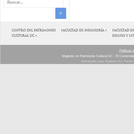
CENTRO DEL PATRIMONIO
FACULTAD DE INGENIERÍA »
FACULTAD D
CULTURAL UC »
DISEÑO Y ES
Políticas 
Magister en Patrimonio Cultural UC - El Comenda
Optimizado para: Explorer 8.0, Firefo