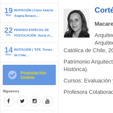
Cort
19
INVITACIÓN | Clase Abierta
Mar
Ángela Benave…
Macare
22
PERIODO ESPECIAL DE
Arquite
Dic
POSTULACIÓN_Hasta el…
Arquite
14
Católica de Chile, 2
INVITACIÓN | "EFE. Trenes
Nov
de Chile…
Patrimonio Arquite
Histórica).
Postulación
Online
Cursos: Evaluación 
Profesora Colaborad
Síguenos