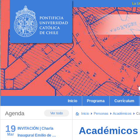
La U
Inicio
Programa
Currículum
Agenda
Ver todo
Inicio
Personas
Académicos
Co
19
Académicos
INVITACIÓN | Charla
Mar
Inaugural Emilio de …