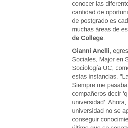
conocer las diferent
cantidad de oportun
de postgrado es ca
muchas áreas de est
de College
.
Gianni Anelli
, egre
Sociales, Major en S
Sociología UC, com
estas instancias. "L
Siempre me pasaba 
compañeros decir 'qu
universidad'. Ahora
universidad no se a
conseguir conocimie
último que se conozc