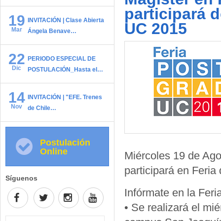
participará 
19
INVITACIÓN | Clase Abierta
UC 2015
Mar
Ángela Benave…
22
PERIODO ESPECIAL DE
Dic
POSTULACIÓN_Hasta el…
14
INVITACIÓN | "EFE. Trenes
Nov
de Chile…
Postulación
Online
Miércoles 19 de Ago
participará en Feri
Síguenos
Infórmate en la Fer
• Se realizará el mi