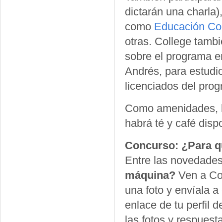
dictarán una charla)
como
Educación Co
otras. College tamb
sobre el programa en
Andrés, para estudio
licenciados del pro
Como amenidades, lo
habrá té y café disp
Concurso: ¿Para q
Entre las novedade
máquina?
Ven a Col
una foto y envíala a
enlace de tu perfil
las fotos y respues