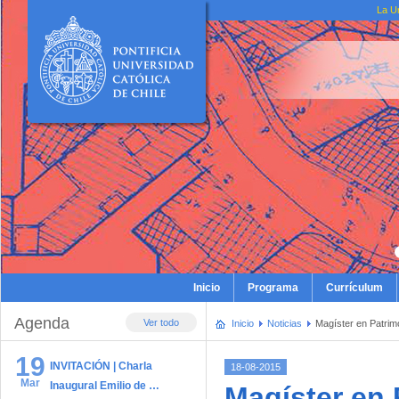
La U
Inicio
Programa
Currículum
Agenda
Ver todo
Inicio
Noticias
Magíster en Patrim
19
INVITACIÓN | Charla
18-08-2015
Mar
Inaugural Emilio de …
Magíster en 