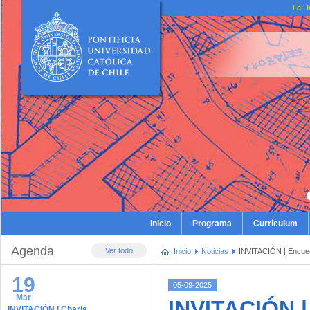
La U
Inicio
Programa
Currículum
Agenda
Ver todo
Inicio
Noticias
INVITACIÓN | Encuen
19
05-09-2025
Mar
INVITACIÓN 
INVITACIÓN | Charla