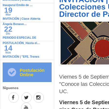
Colecciones 
Inaugural Emilio de …
19
Director de 
Mar
INVITACIÓN | Clase Abierta
Ángela Benave…
22
Dic
PERIODO ESPECIAL DE
POSTULACIÓN_Hasta el…
14
Nov
INVITACIÓN | "EFE. Trenes
de Chile…
Postulación
Online
Viernes 5 de Septie
"Conoce las Coleccio
Síguenos
UC.
Viernes 5 de Septie