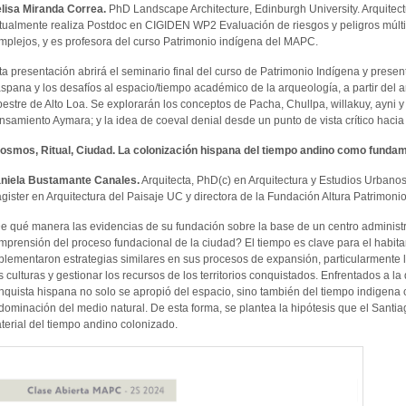
lisa Miranda Correa.
PhD Landscape Architecture, Edinburgh University. Arquitect
tualmente realiza Postdoc en CIGIDEN WP2 Evaluación de riesgos y peligros múltiple
mplejos, y es profesora del curso Patrimonio indígena del MAPC.
ta presentación abrirá el seminario final del curso de Patrimonio Indígena y present
spana y los desafíos al espacio/tiempo académico de la arqueología, a partir del an
pestre de Alto Loa. Se explorarán los conceptos de Pacha, Chullpa, willakuy, ayni
nsamiento Aymara; y la idea de coeval denial desde un punto de vista crítico hacia
osmos, Ritual, Ciudad. La colonización hispana del tiempo andino como fundam
niela Bustamante Canales.
Arquitecta, PhD(c) en Arquitectura y Estudios Urbanos
gister en Arquitectura del Paisaje UC y directora de la Fundación Altura Patrimonio
e qué manera las evidencias de su fundación sobre la base de un centro administ
mprensión del proceso fundacional de la ciudad? El tiempo es clave para el habitar
plementaron estrategias similares en sus procesos de expansión, particularmente l
s culturas y gestionar los recursos de los territorios conquistados. Enfrentados a la 
nquista hispana no solo se apropió del espacio, sino también del tiempo indigena
 dominación del medio natural. De esta forma, se plantea la hipótesis que el Santi
terial del tiempo andino colonizado.