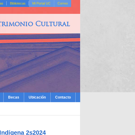
das
Bibliotecas
Mi Portal UC
Correo
trimonio Cultural
Becas
Ubicación
Contacto
 Indígena 2s2024