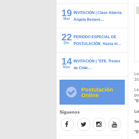
19
INVITACIÓN | Clase Abierta
Mar
Ángela Benave…
22
PERIODO ESPECIAL DE
Dic
POSTULACIÓN_Hasta el…
14
INVITACIÓN | "EFE. Trenes
Nov
de Chile…
Lu
2s
Postulación
La
Online
pr
"E
Lu
Síguenos
Se
"E