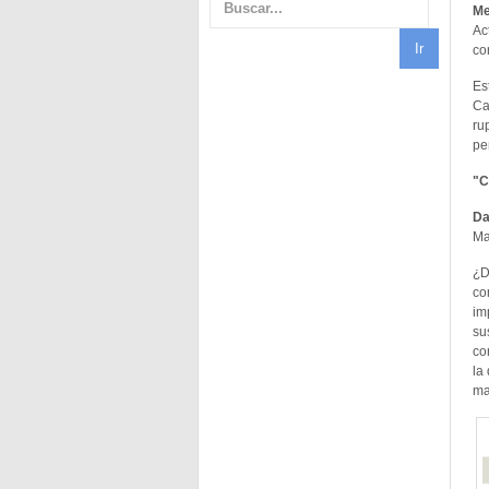
Me
Ac
co
Es
Ca
ru
pe
"C
Da
Ma
¿D
co
im
su
co
la
ma