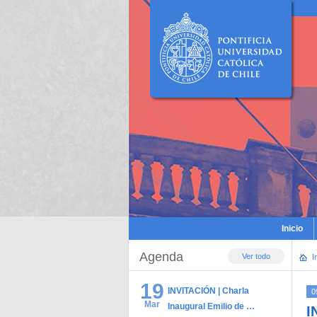
Inicio
Agenda
Ver todo
I
19
INVITACIÓN | Charla
0
Mar
Inaugural Emilio de …
I