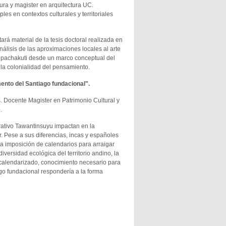
ura y magister en arquitectura UC.
s en contextos culturales y territoriales
ará material de la tesis doctoral realizada en
álisis de las aproximaciones locales al arte
 y pachakuti desde un marco conceptual del
 la colonialidad del pensamiento.
ento del Santiago fundacional".
. Docente Magister en Patrimonio Cultural y
.
rativo Tawantinsuyu impactan en la
. Pese a sus diferencias, incas y españoles
a imposición de calendarios para arraigar
diversidad ecológica del territorio andino, la
 calendarizado, conocimiento necesario para
ago fundacional respondería a la forma