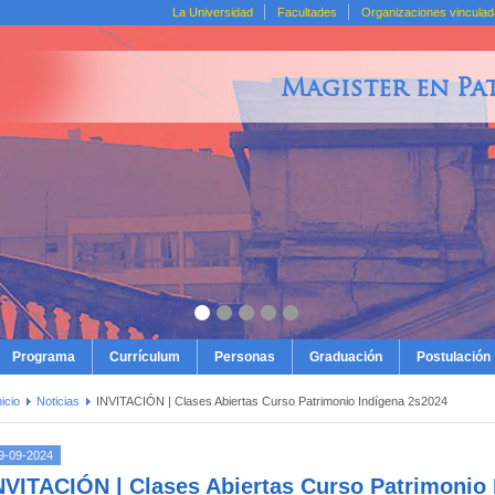
La Universidad
Facultades
Organizaciones vincula
Magister en Pa
Programa
Currículum
Personas
Graduación
Postulación
nicio
Noticias
INVITACIÓN | Clases Abiertas Curso Patrimonio Indígena 2s2024
9-09-2024
NVITACIÓN | Clases Abiertas Curso Patrimonio