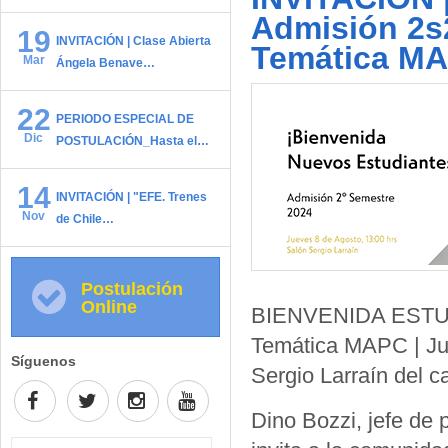
Admisión 2s
19
INVITACIÓN | Clase Abierta
Temática M
Mar
Ángela Benave…
22
PERIODO ESPECIAL DE
Dic
POSTULACIÓN_Hasta el…
14
INVITACIÓN | "EFE. Trenes
Nov
de Chile…
Postulación
Online
BIENVENIDA ESTUD
Temática MAPC | Jue
Síguenos
Sergio Larraín del 
Dino Bozzi, jefe de