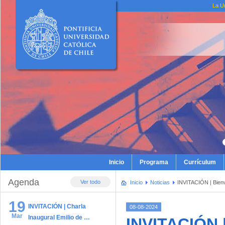
La U
Inicio
Programa
Currículum
Agenda
Ver todo
Inicio
Noticias
INVITACIÓN | Bien
19
INVITACIÓN | Charla
08-08-2024
Mar
Inaugural Emilio de …
INVITACIÓN 