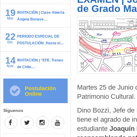
de Grado Mag
19
INVITACIÓN | Clase Abierta
Mar
Ángela Benave…
22
PERIODO ESPECIAL DE
Dic
POSTULACIÓN_Hasta el…
14
INVITACIÓN | "EFE. Trenes
Nov
de Chile…
Martes 25 de Junio 
Postulación
Online
Patrimonio Cultural
Dino Bozzi, Jefe de
Síguenos
tiene el agrado de i
estudiante
Joaquín