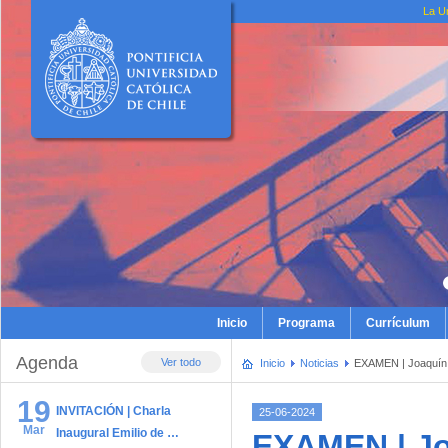
La U
Inicio
Programa
Currículum
Agenda
Ver todo
Inicio
Noticias
EXAMEN | Joaquín 
19
INVITACIÓN | Charla
25-06-2024
Mar
Inaugural Emilio de …
EXAMEN | Jo