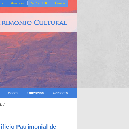
das
Bibliotecas
Mi Portal UC
Correo
trimonio Cultural
Becas
Ubicación
Contacto
íso"
ficio Patrimonial de