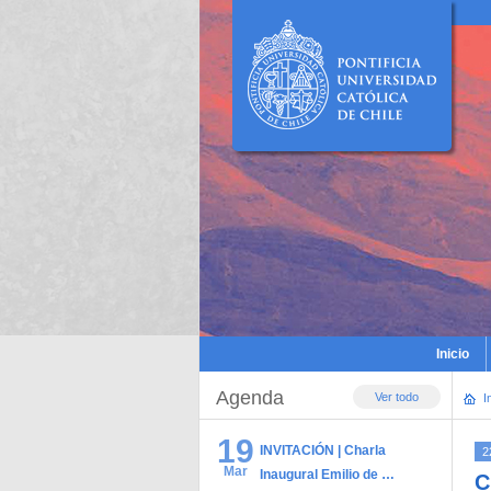
Inicio
Agenda
Ver todo
I
19
INVITACIÓN | Charla
2
Mar
Inaugural Emilio de …
C