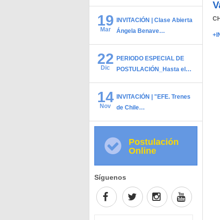
V
19
CH
INVITACIÓN | Clase Abierta
Mar
Ángela Benave…
+I
22
PERIODO ESPECIAL DE
Dic
POSTULACIÓN_Hasta el…
14
INVITACIÓN | "EFE. Trenes
Nov
de Chile…
Postulación
Online
Síguenos