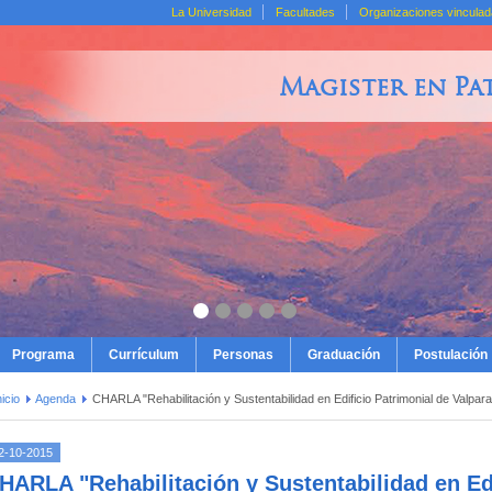
La Universidad
Facultades
Organizaciones vincula
Magister en Pa
Programa
Currículum
Personas
Graduación
Postulación
nicio
Agenda
CHARLA "Rehabilitación y Sustentabilidad en Edificio Patrimonial de Valpara
2-10-2015
HARLA "Rehabilitación y Sustentabilidad en Edi