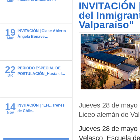
Mar
INVITACIÓN 
del Inmigran
Valparaíso"
19
INVITACIÓN | Clase Abierta
Ángela Benave…
Mar
22
PERIODO ESPECIAL DE
POSTULACIÓN_Hasta el…
Dic
Jueves 28 de mayo d
14
INVITACIÓN | "EFE. Trenes
de Chile…
Nov
Liceo alemán de Val
Jueves 28 de mayo d
Velasco, Escuela de