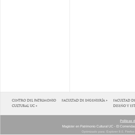
CENTRO DEL PATRIMONIO
FACULTAD DE INGENIERÍA »
FACULTAD D
CULTURAL UC »
DISEÑO Y ES
Políticas 
Magister en Patrimonio Cultural UC - El Comenda
Optimizado para: Explorer 8.0, Firefo