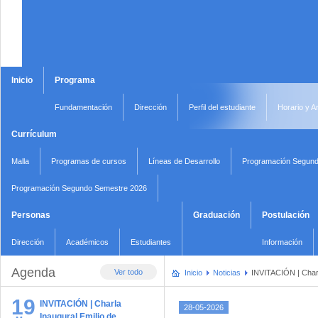
Inicio
Programa
Fundamentación
Dirección
Perfil del estudiante
Horario y A
Currículum
Malla
Programas de cursos
Líneas de Desarrollo
Programación Segund
Programación Segundo Semestre 2026
Personas
Graduación
Postulación
Dirección
Académicos
Estudiantes
Información
Agenda
Ver todo
Inicio
Noticias
INVITACIÓN | Charl
19
INVITACIÓN | Charla
28-05-2026
Inaugural Emilio de …