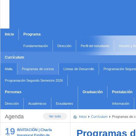
Inicio
Programa
Fundamentación
Dirección
Perfil del estudiante
Horario y A
Currículum
Malla
Programas de cursos
Líneas de Desarrollo
Programación Segund
Programación Segundo Semestre 2026
Personas
Graduación
Postulación
Dirección
Académicos
Estudiantes
Información
Agenda
Ver todo
Inicio
Currículum
Programas de c
19
INVITACIÓN | Charla
Programas d
Inaugural Emilio de …