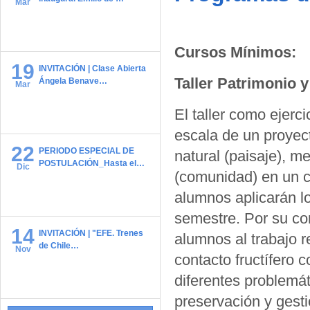
Mar
Cursos Mínimos:
19
INVITACIÓN | Clase Abierta
Taller Patrimonio y
Ángela Benave…
Mar
El taller como ejerci
escala de un proyect
22
PERIODO ESPECIAL DE
natural (paisaje), me
POSTULACIÓN_Hasta el…
Dic
(comunidad) en un co
alumnos aplicarán lo
semestre. Por su cont
14
INVITACIÓN | "EFE. Trenes
alumnos al trabajo r
de Chile…
Nov
contacto fructífero 
diferentes problemát
preservación y gesti