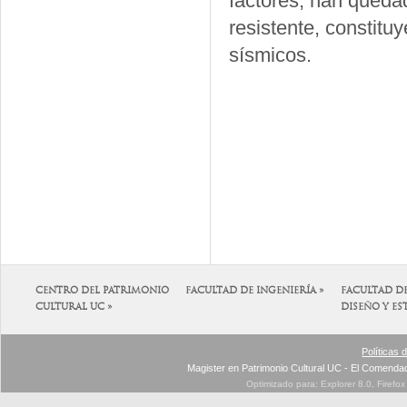
factores, han queda
resistente, constitu
sísmicos.
CENTRO DEL PATRIMONIO
FACULTAD DE INGENIERÍA »
FACULTAD D
CULTURAL UC »
DISEÑO Y ES
Políticas 
Magister en Patrimonio Cultural UC - El Comenda
Optimizado para: Explorer 8.0, Firefo