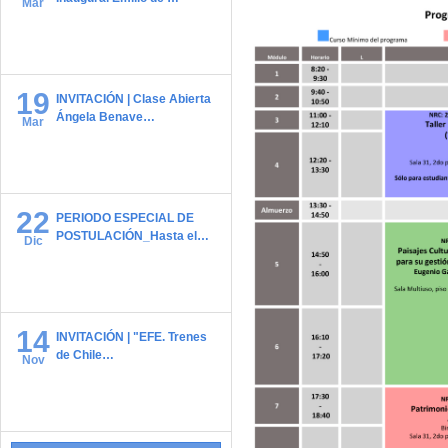
Mar
19
INVITACIÓN | Clase Abierta
Ángela Benave…
Mar
22
PERIODO ESPECIAL DE
POSTULACIÓN_Hasta el…
Dic
14
INVITACIÓN | "EFE. Trenes
de Chile…
Nov