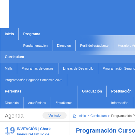
Inicio
Programa
Fundamentación
Dirección
Perfil del estudiante
Horario y A
Currículum
Malla
Programas de cursos
Líneas de Desarrollo
Programación Segund
Programación Segundo Semestre 2026
Personas
Graduación
Postulación
Dirección
Académicos
Estudiantes
Información
Agenda
Ver todo
Inicio
Currículum
Programación P
19
INVITACIÓN | Charla
Programación Curso
Inaugural Emilio de …