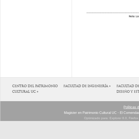
CENTRO DEL PATRIMONIO
FACULTAD DE INGENIERÍA »
FACULTAD D
CULTURAL UC »
DISEÑO Y ES
Políticas 
Magister en Patrimonio Cultural UC - El Comenda
Optimizado para: Explorer 8.0, Firefo