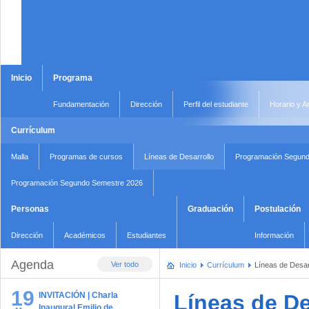
Inicio
Programa
Fundamentación
Dirección
Perfil del estudiante
Horario y A
Currículum
Malla
Programas de cursos
Líneas de Desarrollo
Programación Segund
Programación Segundo Semestre 2026
Personas
Graduación
Postulación
Dirección
Académicos
Estudiantes
Información
Agenda
Ver todo
Inicio
Currículum
Líneas de Desar
19
INVITACIÓN | Charla
Líneas de De
Inaugural Emilio de …