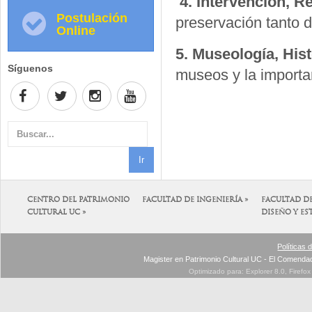
4. Intervención, R
Postulación
preservación tanto d
Online
5. Museología, His
Síguenos
museos y la importan
CENTRO DEL PATRIMONIO
FACULTAD DE INGENIERÍA »
FACULTAD D
CULTURAL UC »
DISEÑO Y ES
Políticas 
Magister en Patrimonio Cultural UC - El Comenda
Optimizado para: Explorer 8.0, Firefo