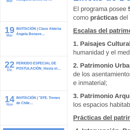
Mar
El programa posee
como
prácticas
del 
19
INVITACIÓN | Clase Abierta
Escalas del patrim
Ángela Benave…
Mar
1. Paisajes Cultura
humanidad y el medi
22
PERIODO ESPECIAL DE
2. Patrimonio Urb
POSTULACIÓN_Hasta el…
Dic
de los asentamientos
e inmaterial;
3. Patrimonio Arqu
14
INVITACIÓN | "EFE. Trenes
de Chile…
los espacios habitabl
Nov
Prácticas del patr