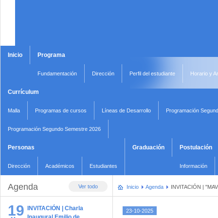
Inicio
Programa
Fundamentación
Dirección
Perfil del estudiante
Horario y A
Currículum
Malla
Programas de cursos
Líneas de Desarrollo
Programación Segund
Programación Segundo Semestre 2026
Personas
Graduación
Postulación
Dirección
Académicos
Estudiantes
Información
Agenda
Ver todo
Inicio
Agenda
INVITACIÓN | "MAVI
19
INVITACIÓN | Charla
23-10-2025
Inaugural Emilio de …